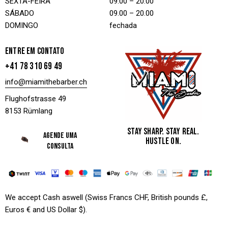
SEXTA-FEIRA
09.00 – 20.00
SÁBADO
09.00 – 20.00
DOMINGO
fechada
ENTRE EM CONTATO
+41 78 310 69 49
info@miamithebarber.ch
Flughofstrasse 49
8153 Rümlang
STAY SHARP. STAY REAL.
AGENDE UMA
HUSTLE ON.
CONSULTA
We accept Cash aswell (Swiss Francs CHF, British pounds £,
Euros € and US Dollar $).